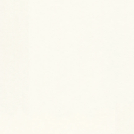
一棟アパート
長崎市
土地面積：175.01㎡ 建物面積：
152.40㎡ 構造：軽量鉄骨造スレー
ト葺2階建 種類：共同住宅