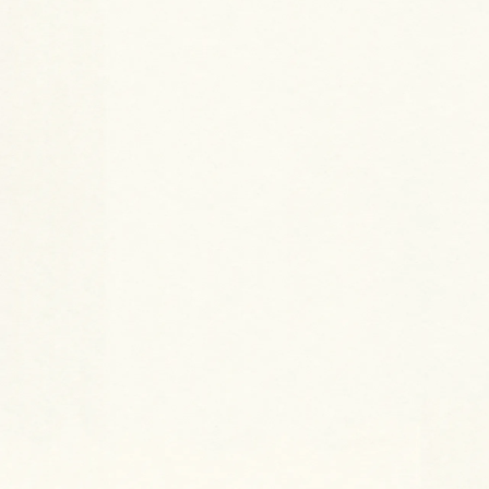
区分マンション
港区
専有面積：46.95㎡ 間取り：1K 構
造：鉄筋コンクリート造陸屋根3階
建3階部分